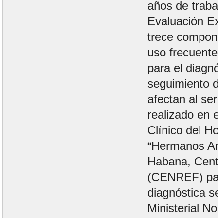
años de traba
Evaluación Ex
trece compone
uso frecuente 
para el diagnó
seguimiento 
afectan al se
realizado en e
Clínico del Ho
“Hermanos Am
Habana, Cent
(CENREF) par
diagnóstica s
Ministerial N