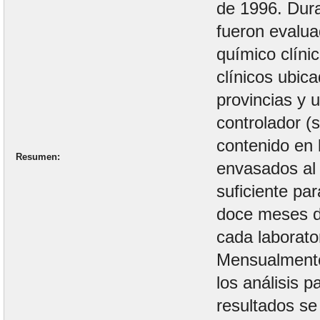
de 1996. Dura
fueron evalu
químico clíni
clínicos ubic
provincias y u
controlador (s
contenido en 
Resumen
envasados al
suficiente par
doce meses de
cada laborator
Mensualmente 
los análisis 
resultados s