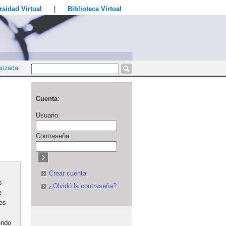
rsidad Virtual
|
Biblioteca Virtual
anzada
Cuenta
:
Usuario:
Contraseña:
Crear cuenta
s
¿Olvidó la contraseña?
e
los
endo