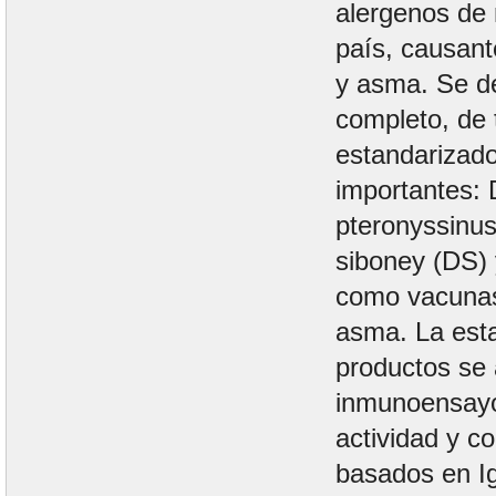
alergenos de
país, causant
y asma. Se des
completo, de 
estandarizad
importantes:
pteronyssinu
siboney (DS) 
como vacunas
asma. La esta
productos se 
inmunoensayos
actividad y c
basados en Ig