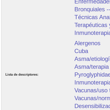
Enfermedade
Bronquiales 
Técnicas Anal
Terapéuticas 
Inmunoterapi
Alergenos
Cuba
Asma/etiolog
Asma/terapia
Pyroglyphida
Lista de descriptores
Inmunoterapia
Vacunas/uso 
Vacunas/nor
Desensibiliza