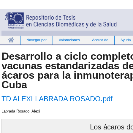
Navegar por
Valoraciones
Acerca de
Ayuda
Inicio
Desarrollo a ciclo complet
vacunas estandarizadas de
ácaros para la inmunotera
Cuba
TD ALEXI LABRADA ROSADO.pdf
Labrada Rosado, Alexi
Los ácaros do