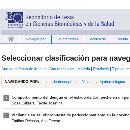
Navegar por
Valoraciones
Acerca de
Ayuda
Inicio
Seleccionar clasificación para naveg
Ano de defensa de la tesis
|
Ano resolucion
|
Materia
|
Provincia
|
Tipo de te
NAVEGANDO POR:
Lista de descriptores
--
Vigilancia Epidemiológica
Comportamiento del dengue en el estado de Campeche en un perí
Sosa Cabrera, Tayde Josefina
Vigilancia en salud:propuesta de perfeccionamiento en la docenci
Fariñas Reinoso, Ana Teresa