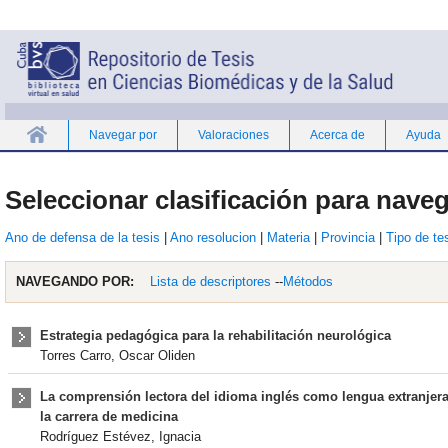
Navegar por
Valoraciones
Acerca de
Ayuda
Inicio
Seleccionar clasificación para naveg
Ano de defensa de la tesis
|
Ano resolucion
|
Materia
|
Provincia
|
Tipo de te
NAVEGANDO POR:
Lista de descriptores
--
Métodos
Estrategia pedagógica para la rehabilitación neurológica
Torres Carro, Oscar Oliden
La comprensión lectora del idioma inglés como lengua extranjera
la carrera de medicina
Rodríguez Estévez, Ignacia