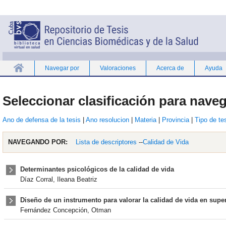
Navegar por
Valoraciones
Acerca de
Ayuda
Inicio
Seleccionar clasificación para naveg
Ano de defensa de la tesis
|
Ano resolucion
|
Materia
|
Provincia
|
Tipo de te
NAVEGANDO POR:
Lista de descriptores
--
Calidad de Vida
Determinantes psicológicos de la calidad de vida
Díaz Corral, Ileana Beatriz
Diseño de un instrumento para valorar la calidad de vida en super
Fernández Concepción, Otman