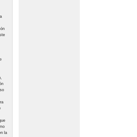
la
ión
ste
e
n,
ión
eso
ra
e
que
omo
n la