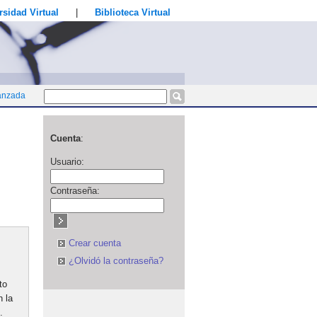
rsidad Virtual
|
Biblioteca Virtual
anzada
Cuenta
:
Usuario:
Contraseña:
Crear cuenta
n
¿Olvidó la contraseña?
to
n la
.