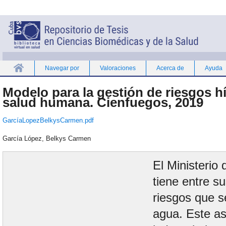
Navegar por
Valoraciones
Acerca de
Ayuda
Inicio
Modelo para la gestión de riesgos hí
salud humana. Cienfuegos, 2019
GarcíaLopezBelkysCarmen.pdf
García López, Belkys Carmen
El Ministerio
tiene entre su
riesgos que se
agua. Este as