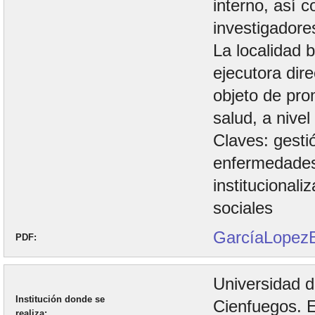
interno, así c
investigadores
La localidad b
ejecutora dir
objeto de pro
salud, a nive
Claves: gesti
enfermedades
institucionali
sociales
GarcíaLopez
PDF
Universidad 
Institución donde se
Cienfuegos. 
realiza