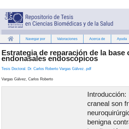
Navegar por
Valoraciones
Acerca de
Ayuda
Inicio
Estrategia de reparación de la base 
endonasales endoscópicos
Tesis Doctoral. Dr. Carlos Roberto Vargas Gálvez..pdf
Vargas Gálvez, Carlos Roberto
Introducción:
craneal son f
neuroquirúrgi
benigna contr