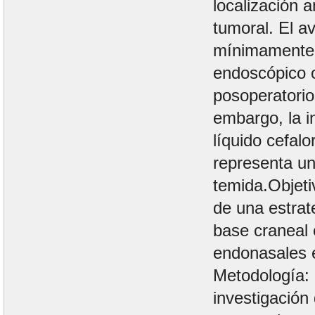
localización 
tumoral. El a
mínimamente 
endoscópico o
posoperatorio
embargo, la i
líquido cefal
representa un
temida.Objeti
de una estrat
base craneal 
endonasales 
Metodología: 
investigación 