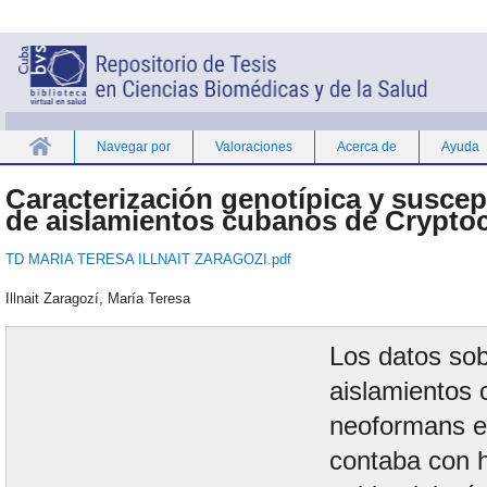
Navegar por
Valoraciones
Acerca de
Ayuda
Inicio
Caracterización genotípica y suscept
de aislamientos cubanos de Crypto
TD MARIA TERESA ILLNAIT ZARAGOZI.pdf
Illnait Zaragozí, María Teresa
Los datos sob
aislamientos
neoformans e
contaba con 