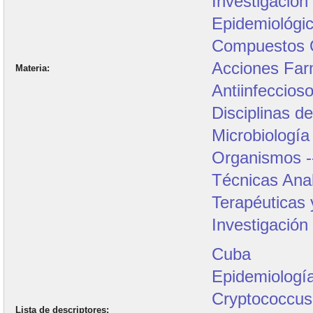
Investigación
Epidemiológi
Compuestos Q
Acciones Far
Materia
Antiinfeccios
Disciplinas de
Microbiología
Organismos -
Técnicas Anal
Terapéuticas 
Investigación
Cuba
Epidemiologí
Cryptococcus
Lista de descriptores