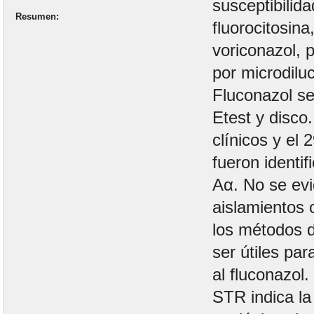
susceptibilida
Resumen
fluorocitosina
voriconazol, 
por microdilu
Fluconazol s
Etest y disco
clínicos y el
fueron identi
Aα. No se evi
aislamientos 
los métodos d
ser útiles par
al fluconazol.
STR indica la