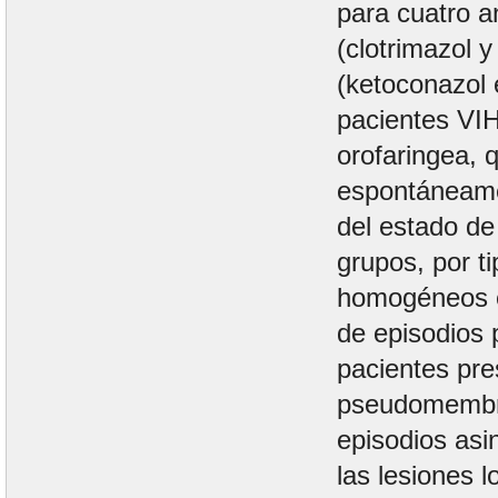
para cuatro a
(clotrimazol y
(ketoconazol 
pacientes VIH
orofaringea, 
espontáneame
del estado de
grupos, por t
homogéneos e
de episodios 
pacientes pre
pseudomembr
episodios asi
las lesiones 