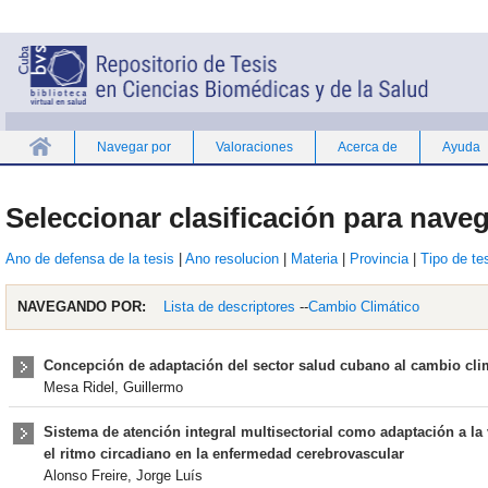
Navegar por
Valoraciones
Acerca de
Ayuda
Inicio
Seleccionar clasificación para naveg
Ano de defensa de la tesis
|
Ano resolucion
|
Materia
|
Provincia
|
Tipo de te
NAVEGANDO POR:
Lista de descriptores
--
Cambio Climático
Concepción de adaptación del sector salud cubano al cambio clim
Mesa Ridel, Guillermo
Sistema de atención integral multisectorial como adaptación a la v
el ritmo circadiano en la enfermedad cerebrovascular
Alonso Freire, Jorge Luís