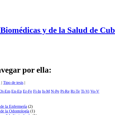
s Biomédicas y de la Salud de Cu
avegar por ella:
a
|
Tipo de tesis
|
Di-Em
En-Ep
Er-Fe
Fi-In
Is-M
N-Pe
Pi-Re
Ri-Te
Ti-Vi
Vo-V
 de la Enfermería
(2)
 de la Odontología
(1)