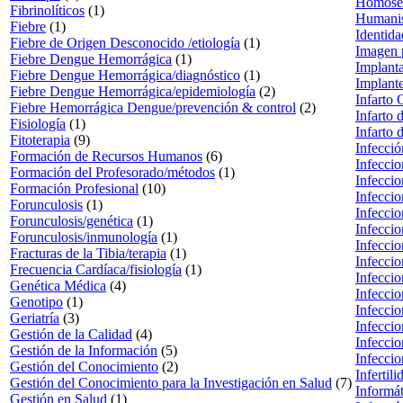
Homosex
Fibrinolíticos
(1)
Humani
Fiebre
(1)
Identid
Fiebre de Origen Desconocido /etiología
(1)
Imagen 
Fiebre Dengue Hemorrágica
(1)
Implant
Fiebre Dengue Hemorrágica/diagnóstico
(1)
Implant
Fiebre Dengue Hemorrágica/epidemiología
(2)
Infarto 
Fiebre Hemorrágica Dengue/prevención & control
(2)
Infarto 
Fisiología
(1)
Infarto 
Fitoterapia
(9)
Infecci
Formación de Recursos Humanos
(6)
Infeccio
Formación del Profesorado/métodos
(1)
Infeccio
Formación Profesional
(10)
Infecci
Forunculosis
(1)
Infeccio
Forunculosis/genética
(1)
Infecci
Forunculosis/inmunología
(1)
Infeccio
Fracturas de la Tibia/terapia
(1)
Infeccio
Frecuencia Cardíaca/fisiología
(1)
Infecci
Genética Médica
(4)
Infecci
Genotipo
(1)
Infeccio
Geriatría
(3)
Infecci
Gestión de la Calidad
(4)
Infecci
Gestión de la Información
(5)
Infeccio
Gestión del Conocimiento
(2)
Infertili
Gestión del Conocimiento para la Investigación en Salud
(7)
Informá
Gestión en Salud
(1)