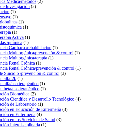
tica Médica/métodos
(2)
de Investigación
(2)
ación
(1)
ensayo
(1)
lobulinas
(1)
istoquímica
(1)
erapia
(1)
erapia Activa
(1)
idas /química
(1)
encia Cardíaca /rehabilitación
(1)
encia Multiorgánica/prevención & control
(1)
encia Multiorgánica/terapia
(1)
encia Renal Crónica
(1)
encia Renal Crónica/prevención & control
(1)
de Suicidio /prevención & control
(3)
ón alfa-2b
(1)
ón alfa/uso terapéutico
(1)
on beta/uso terapéutico
(1)
gación Biomédica
(2)
ación Científica y Desarrollo Tecnológico
(4)
ación de Laboratorio
(1)
gación en Educación de Enfermería
(3)
ación en Enfermería
(4)
ación en los Servicios de Salud
(3)
ación Interdisciplinaria
(1)