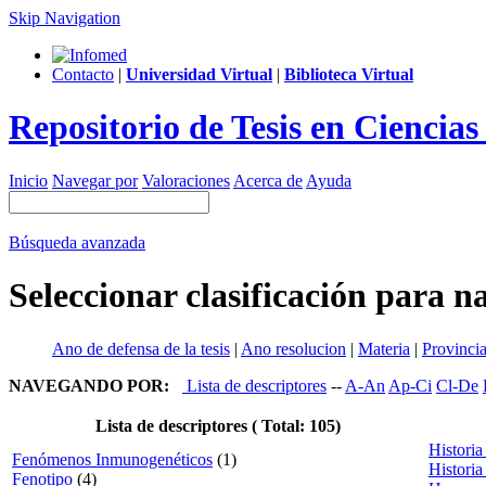
Skip Navigation
Contacto
|
Universidad Virtual
|
Biblioteca Virtual
Repositorio de Tesis en Ciencia
Inicio
Navegar por
Valoraciones
Acerca de
Ayuda
Búsqueda avanzada
Seleccionar clasificación para n
Ano de defensa de la tesis
|
Ano resolucion
|
Materia
|
Provinci
NAVEGANDO POR:
Lista de descriptores
--
A-An
Ap-Ci
Cl-De
Lista de descriptores ( Total: 105)
Historia
Fenómenos Inmunogenéticos
(1)
Historia
Fenotipo
(4)