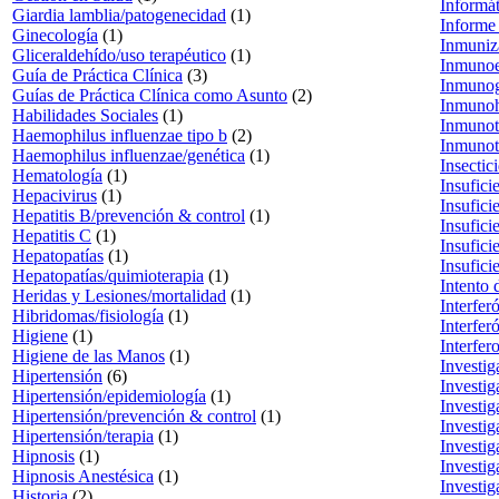
Informá
Giardia lamblia/patogenecidad
(1)
Informe 
Ginecología
(1)
Inmuniz
Gliceraldehído/uso terapéutico
(1)
Inmuno
Guía de Práctica Clínica
(3)
Inmunog
Guías de Práctica Clínica como Asunto
(2)
Inmunoh
Habilidades Sociales
(1)
Inmunot
Haemophilus influenzae tipo b
(2)
Inmunot
Haemophilus influenzae/genética
(1)
Insectic
Hematología
(1)
Insufici
Hepacivirus
(1)
Insufici
Hepatitis B/prevención & control
(1)
Insufici
Hepatitis C
(1)
Insufici
Hepatopatías
(1)
Insufici
Hepatopatías/quimioterapia
(1)
Intento 
Heridas y Lesiones/mortalidad
(1)
Interfer
Hibridomas/fisiología
(1)
Interfer
Higiene
(1)
Interfer
Higiene de las Manos
(1)
Investi
Hipertensión
(6)
Investig
Hipertensión/epidemiología
(1)
Investig
Hipertensión/prevención & control
(1)
Investi
Hipertensión/terapia
(1)
Investig
Hipnosis
(1)
Investig
Hipnosis Anestésica
(1)
Investig
Historia
(2)