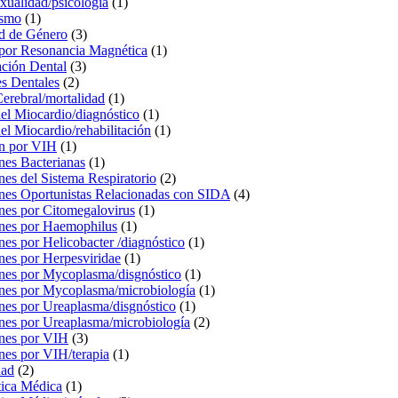
ualidad/psicología
(1)
smo
(1)
ad de Género
(3)
por Resonancia Magnética
(1)
ación Dental
(3)
es Dentales
(2)
Cerebral/mortalidad
(1)
del Miocardio/diagnóstico
(1)
del Miocardio/rehabilitación
(1)
ón por VIH
(1)
nes Bacterianas
(1)
nes del Sistema Respiratorio
(2)
ones Oportunistas Relacionadas con SIDA
(4)
nes por Citomegalovirus
(1)
ones por Haemophilus
(1)
nes por Helicobacter /diagnóstico
(1)
nes por Herpesviridae
(1)
ones por Mycoplasma/disgnóstico
(1)
ones por Mycoplasma/microbiología
(1)
nes por Ureaplasma/disgnóstico
(1)
ones por Ureaplasma/microbiología
(2)
ones por VIH
(3)
nes por VIH/terapia
(1)
dad
(2)
tica Médica
(1)