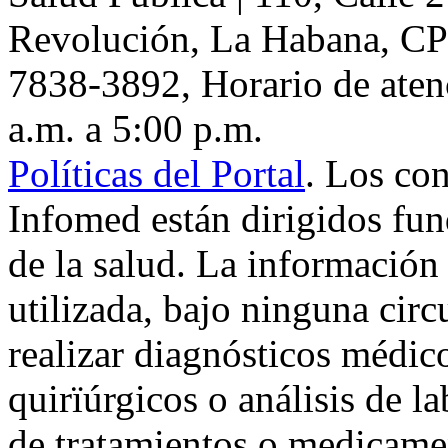
Revolución
,
La Habana
, C
7838-3892
, Horario de aten
a.m. a 5:00 p.m.
Políticas del Portal
. Los co
Infomed están dirigidos fu
de la salud. La información
utilizada, bajo ninguna cir
realizar diagnósticos médic
quirïúrgicos o análisis de la
de tratamientos o medicamen